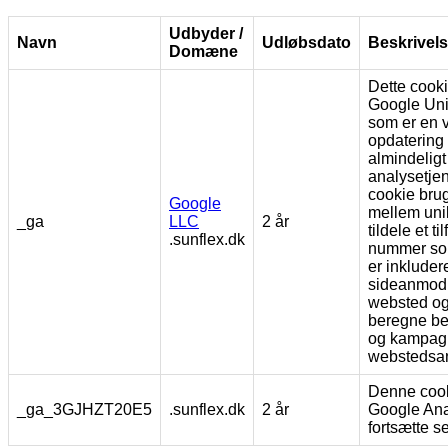
Udbyder /
Navn
Udløbsdato
Beskrivel
Domæne
Dette cooki
Google Univ
som er en 
opdatering
almindelig
analysetje
cookie brug
Google
mellem uni
_ga
LLC
2 år
tildele et t
.sunflex.dk
nummer som
er inkludere
sideanmodn
websted og 
beregne be
og kampagn
webstedsan
Denne cook
_ga_3GJHZT20E5
.sunflex.dk
2 år
Google Analy
fortsætte s