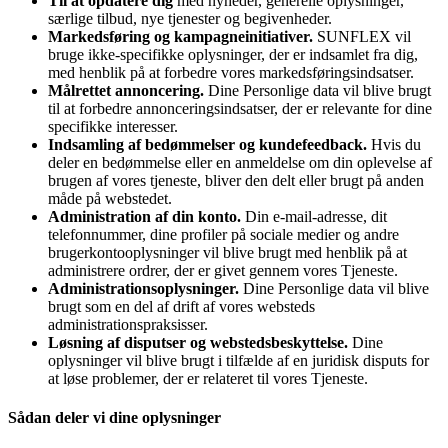
Til at opdatere dig
med nyheder, generelle oplysninger,
særlige tilbud, nye tjenester og begivenheder.
Markedsføring og kampagneinitiativer.
SUNFLEX vil
bruge ikke-specifikke oplysninger, der er indsamlet fra dig,
med henblik på at forbedre vores markedsføringsindsatser.
Målrettet annoncering.
Dine Personlige data vil blive brugt
til at forbedre annonceringsindsatser, der er relevante for dine
specifikke interesser.
Indsamling af bedømmelser og kundefeedback.
Hvis du
deler en bedømmelse eller en anmeldelse om din oplevelse af
brugen af vores tjeneste, bliver den delt eller brugt på anden
måde på webstedet.
Administration af din konto.
Din e-mail-adresse, dit
telefonnummer, dine profiler på sociale medier og andre
brugerkontooplysninger vil blive brugt med henblik på at
administrere ordrer, der er givet gennem vores Tjeneste.
Administrationsoplysninger.
Dine Personlige data vil blive
brugt som en del af drift af vores websteds
administrationspraksisser.
Løsning af disputser og webstedsbeskyttelse.
Dine
oplysninger vil blive brugt i tilfælde af en juridisk disputs for
at løse problemer, der er relateret til vores Tjeneste.
Sådan deler vi dine oplysninger