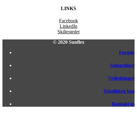
LINKS
Facebook
LinkedIn
Skiltestedet
© 2020 Sunflex
Forside
Solgardiner
Vejledninger
Teknikken bag
Kontakt os